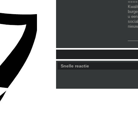
====
Kwali
burge
u een
socia
nieuw
___
Snelle reactie