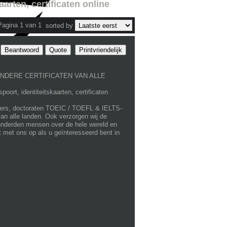
arten, certificaten online
Pagina 1 van 1
sorted by
Beantwoord
Quote
Printvriendelijk
 ANDERE CERTIFICATEN VAN ALLE
t, identiteitskaarten, certificaten
asters, doctoraten TOEIC / TOEFL & IELTS-
van alle landen. Ook verzorgen wij de
 honderden mensen over de hele wereld en
 met ons op als u geïnteresseerd bent in