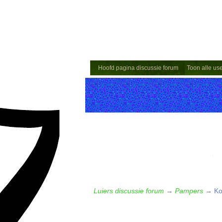
Hoofd pagina discussie forum
Toon alle us
Luiers discussie forum
→
Pampers
→
Ko