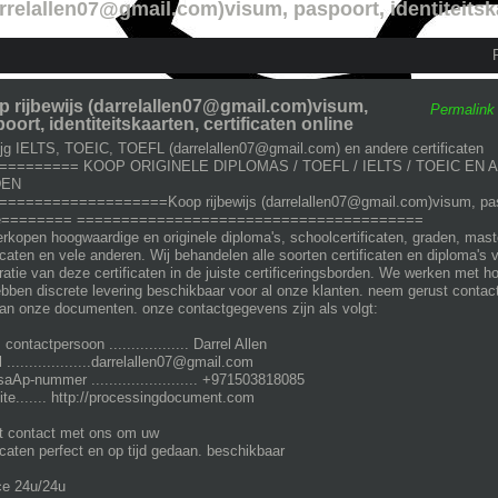
rrelallen07@gmail.com)visum, paspoort, identiteitska
 rijbewijs (darrelallen07@gmail.com)visum,
Permalink
oort, identiteitskaarten, certificaten online
ijg IELTS, TOEIC, TOEFL (darrelallen07@gmail.com) en andere certificaten
========= KOOP ORIGINELE DIPLOMAS / TOEFL / IELTS / TOEIC EN
DEN
==================Koop rijbewijs (darrelallen07@gmail.com)visum, paspoor
ne======== =======================================
erkopen hoogwaardige en originele diploma's, schoolcertificaten, graden, m
ficaten en vele anderen. Wij behandelen alle soorten certificaten en diploma's 
tratie van deze certificaten in de juiste certificeringsborden. We werken met
bben discrete levering beschikbaar voor al onze klanten. neem gerust contact
an onze documenten. onze contactgegevens zijn als volgt:
ontactpersoon .................. Darrel Allen
 ...................darrelallen07@gmail.com
aAp-nummer ........................ +971503818085
te....... http://processingdocument.com
t contact met ons om uw
ficaten perfect en op tijd gedaan. beschikbaar
ce 24u/24u