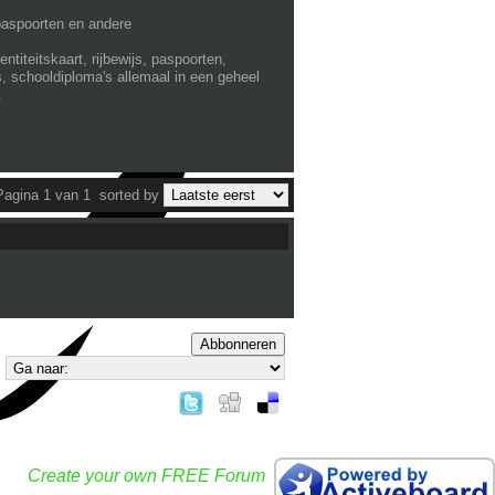
 paspoorten en andere
titeitskaart, rijbewijs, paspoorten,
, schooldiploma's allemaal in een geheel
.
Pagina 1 van 1
sorted by
Abbonneren
Create your own FREE Forum