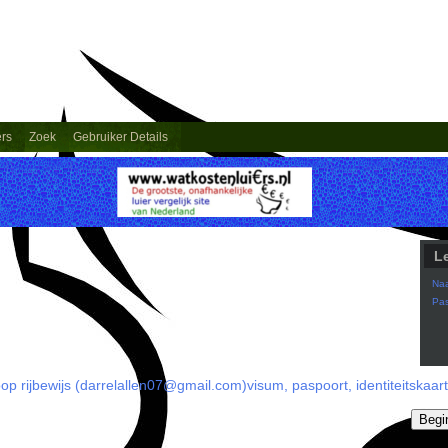
ers
Zoek
Gebruiker Details
L
Na
Pa
op rijbewijs (darrelallen07@gmail.com)visum, paspoort, identiteitskaarte
Begi