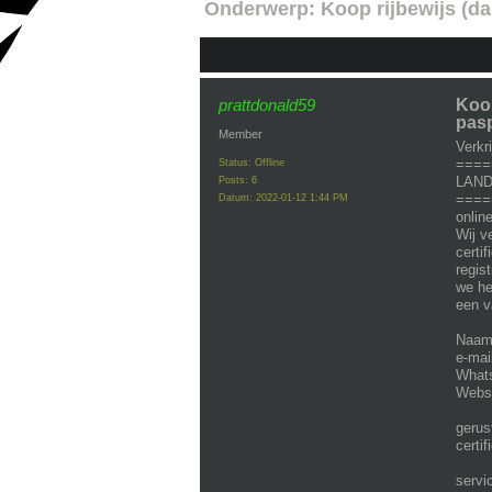
Onderwerp:
Koop rijbewijs (da
prattdonald59
Koop
pasp
Member
Verkr
====
Status: Offline
LAN
Posts: 6
=====
Datum:
2022-01-12 1:44 PM
onli
Wij v
certi
regis
we he
een v
Naam c
e-mail
Whats
Websi
gerus
certi
servi