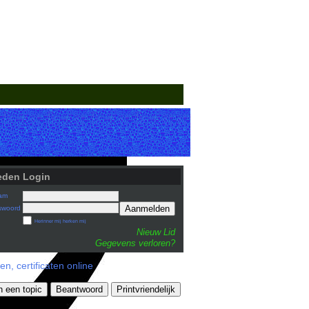
eden Login
am
Aanmelden
swoord
Herinner mij herken mij
Nieuw Lid
Gegevens verloren?
n, certificaten online
n een topic
Beantwoord
Printvriendelijk