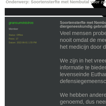
Onderwerp:
Soortensterfte met Nembutal voor zo
gransuministros
Soortensterfte met Nembu
diergeneeskundig gebrui
Member
Veel mensen probe
Status: Offline
nooit omdat de mee
Posts: 17
Datum:
2022-06-01 1:55 PM
het medicijn door d
We zijn in het vre
informatie te bieden
levenseinde Euthana
defensiegemeensc
We hebben andere m
genoemd, dus neem