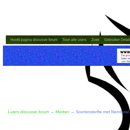
Hoofd pagina discussie forum
Toon alle users
Zoek
Gebruiker Detai
Luiers discussie forum
→
Merken
→
Soortensterfte met Nembutal 