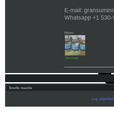
E-mail: gransumin
Whatsapp +1 530-
Bijlagen
View image
____________
Snelle reactie
Log alsjeblief