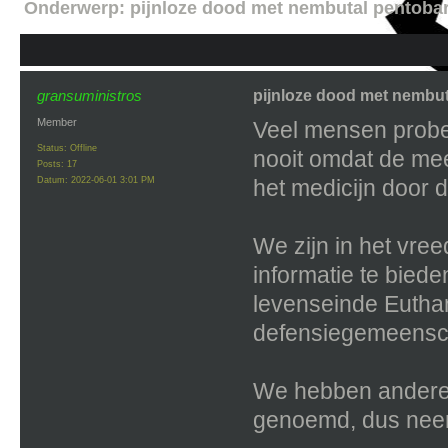
Onderwerp:
pijnloze dood met nembutal pentobar
gransuministros
pijnloze dood met nembut
Member
Veel mensen probe
Status: Offline
nooit omdat de mee
Posts: 17
Datum:
2022-06-01 3:01 PM
het medicijn door d
We zijn in het vre
informatie te bieden
levenseinde Euthana
defensiegemeensc
We hebben andere m
genoemd, dus neem