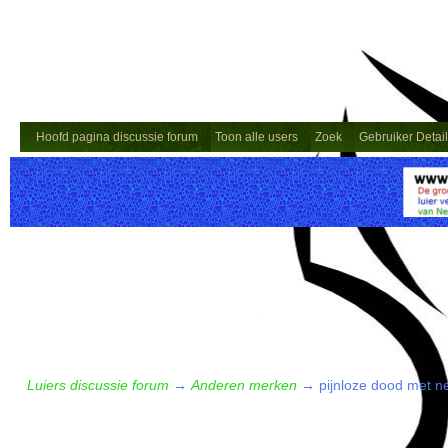
Hoofd pagina discussie forum
Toon alle users
Zoek
Gebruiker Detai
Luiers discussie forum
→
Anderen merken
→
pijnloze dood met n