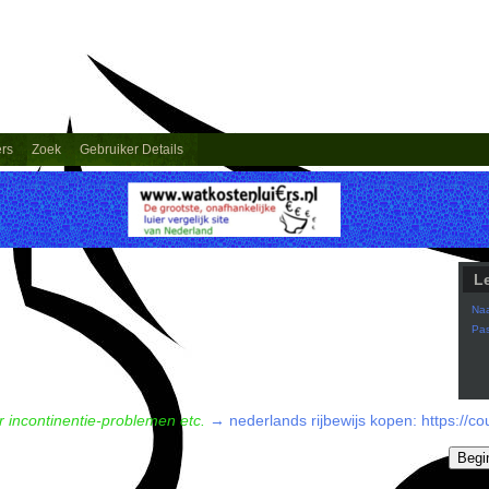
ers
Zoek
Gebruiker Details
L
Na
Pa
incontinentie-problemen etc.
→
nederlands rijbewijs kopen: https://c
Begi