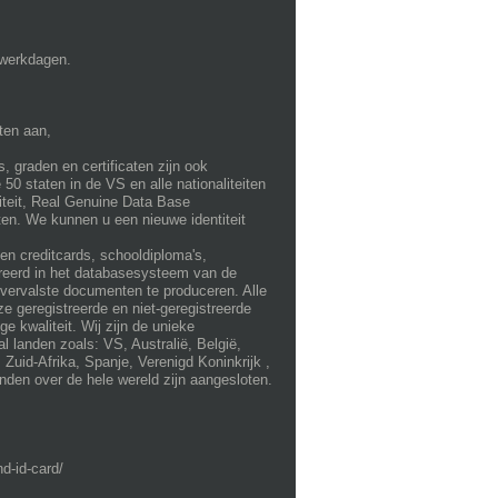
 werkdagen.
ten aan,
s, graden en certificaten zijn ook
0 staten in de VS en alle nationaliteiten
iteit, Real Genuine Data Base
en. We kunnen u een nieuwe identiteit
en creditcards, schooldiploma's,
treerd in het databasesysteem van de
vervalste documenten te produceren. Alle
 geregistreerde en niet-geregistreerde
 kwaliteit. Wij zijn de unieke
landen zoals: VS, Australië, België,
, Zuid-Afrika, Spanje, Verenigd Koninkrijk ,
landen over de hele wereld zijn aangesloten.
d-id-card/