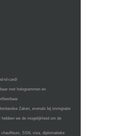
d-id-card/
ikbaar met hologrammen en
ifieerbaar.
tenlandse Zaken, evenals bij immigratie
r hebben we de mogelijkheid om de
 chauffeurs, SSN, visa, diplomatieke