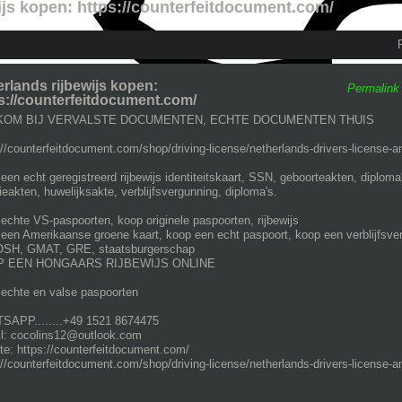
ijs kopen: https://counterfeitdocument.com/
rlands rijbewijs kopen:
Permalink
s://counterfeitdocument.com/
OM BIJ VERVALSTE DOCUMENTEN, ECHTE DOCUMENTEN THUIS
://counterfeitdocument.com/shop/driving-license/netherlands-drivers-license-an
een echt geregistreerd rijbewijs identiteitskaart, SSN, geboorteakten, diplom
ieakten, huwelijksakte, verblijfsvergunning, diploma's.
echte VS-paspoorten, koop originele paspoorten, rijbewijs
een Amerikaanse groene kaart, koop een echt paspoort, koop een verblijfsverg
SH, GMAT, GRE, staatsburgerschap
 EEN HONGAARS RIJBEWIJS ONLINE
echte en valse paspoorten
APP........+49 1521 8674475
l: cocolins12@outlook.com
te: https://counterfeitdocument.com/
://counterfeitdocument.com/shop/driving-license/netherlands-drivers-license-an