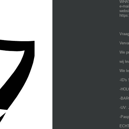
WHATS
e-mai
websi
https
Vraag
Verva
We pr
wij l
We le
-ID's 
-HOL
-BAR
-UV: 
-Pasp
ECHT