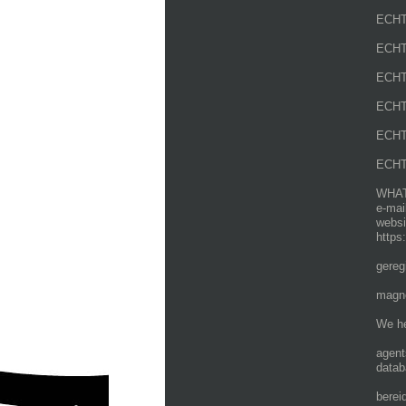
ECH
ECHT
ECHT
ECHT
ECHT
ECHT
WHATS
e-mai
websi
https
gereg
magne
We he
agent
datab
berei