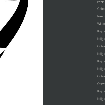
paspo
Geboo
Neem 
Wil d
Krijg
Krijg
Ontva
Krijg
Krijg
Krijg
Ontva
Ontva
Krijg
Krijg