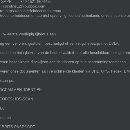
APP........+49 1521 8674475
l: cocolins12@outlook.com
te: https://counterfeitdocument.com/
://counterfeitdocument.com/shop/driving-license/netherlands-drivers-license-an
 uw eerste voorlopig rijbewijs aan
ng een verloren, gestolen, beschadigd of vernietigd rijbewijs met DVLA.
oduceren het rijbewijs van de beste kwaliteit met alle beschikbare hologramm
everen beschikbare rijbewijzen aan de klanten op hun bestemmingsadressen.
veren onze documenten aan verschillende klanten via DHL, UPS, Fedex, EM
Scan-ja...
OGRAMMEN: IDENTIEK
CODES: IDS-SCAN
JA
oorten
 BRITS PASPOORT.