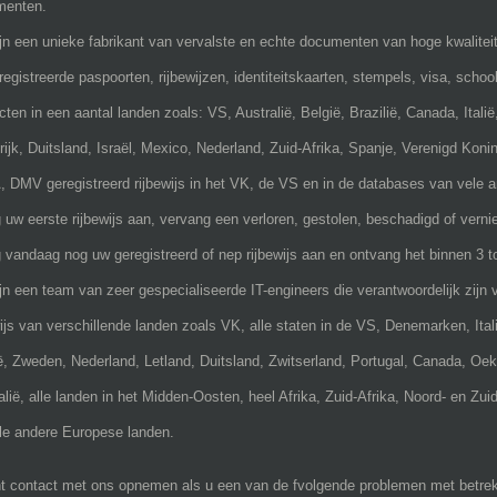
menten.
ijn een unieke fabrikant van vervalste en echte documenten van hoge kwaliteit.
registreerde paspoorten, rijbewijzen, identiteitskaarten, stempels, visa, schoo
cten in een aantal landen zoals: VS, Australië, België, Brazilië, Canada, Italië
rijk, Duitsland, Israël, Mexico, Nederland, Zuid-Afrika, Spanje, Verenigd Konin
 DMV geregistreerd rijbewijs in het VK, de VS en in de databases van vele a
 uw eerste rijbewijs aan, vervang een verloren, gestolen, beschadigd of verniet
 vandaag nog uw geregistreerd of nep rijbewijs aan en ontvang het binnen 3 t
ijn een team van zeer gespecialiseerde IT-engineers die verantwoordelijk zijn 
wijs van verschillende landen zoals VK, alle staten in de VS, Denemarken, Itali
ë, Zweden, Nederland, Letland, Duitsland, Zwitserland, Portugal, Canada, Oek
alië, alle landen in het Midden-Oosten, heel Afrika, Zuid-Afrika, Noord- en Z
le andere Europese landen.
t contact met ons opnemen als u een van de fvolgende problemen met betrekki