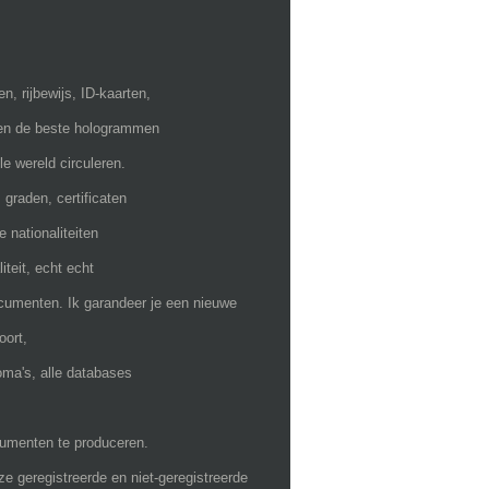
, rijbewijs, ID-kaarten,
bben de beste hologrammen
 wereld circuleren.
 graden, certificaten
 nationaliteiten
teit, echt echt
cumenten. Ik garandeer je een nieuwe
oort,
oma's, alle databases
cumenten te produceren.
 geregistreerde en niet-geregistreerde