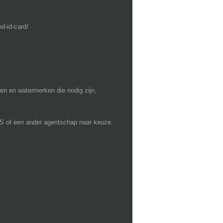
d-id-card/
en en watermerken die nodig zijn,
S of een ander agentschap naar keuze.