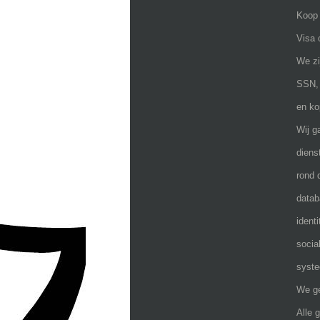
Koop 
Visa 
We zi
SSN, 
en ko
Wij g
diens
rond 
datab
ident
socia
syste
We ge
Alle 