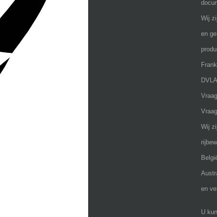
docu
Wij z
en ge
produ
Frank
DVLA,
Vraag
Vraag
Wij z
rijbe
Belgi
Austr
en ve
U kun