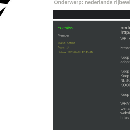
Onderwerp:
nederlands rijbew
cocolins
nede
http
Member
WELK
Status: Offline
https
Posts: 14
Datum:
2023-02-01 12:45 AM
Koop 
adopt
Koop 
Koop 
NEBO
KOOP
Koop 
WHATS
E-mai
websi
https