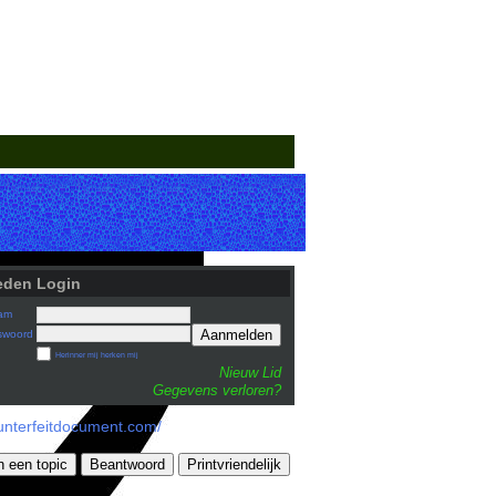
eden Login
am
Aanmelden
swoord
Herinner mij herken mij
Nieuw Lid
Gegevens verloren?
ounterfeitdocument.com/
n een topic
Beantwoord
Printvriendelijk