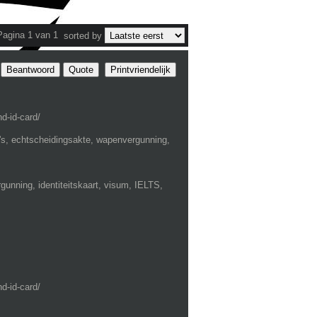
Pagina 1 van 1
sorted by
Beantwoord
Quote
Printvriendelijk
d-id-card/
a's, echtscheidingsakte, wapenvergunning,
unning, identiteitskaart, visum, IELTS,
d-id-card/