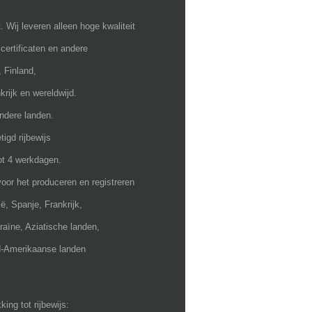
 Wij leveren alleen hoge kwaliteit
lcertificaten en andere
, Finland,
krijk en wereldwijd.
ndere landen.
igd rijbewijs
ot 4 werkdagen.
voor het produceren en registreren
ë, Spanje, Frankrijk,
raïne, Aziatische landen,
uid-Amerikaanse landen
ng tot rijbewijs: