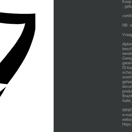
Koop 
, geb
certi
NB: w
Vraag
diplo
besch
werel
Gereg
garan
ID-ka
schoo
overh
gehei
docum
produ
Brazi
Itali
WHATS
e-mai
websi
https