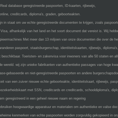
Real database geregistreerde paspoorten, ID-kaarten, rijbewijs,
online, creditcards, diploma's, graden, geboorteakten.
jn in staat om uw echte geregistreerde documenten te krijgen, zoals paspoorten
Visa, afhankelijk van het land en het soort document dat vereist is. Wij he
pieermachines Met meer dan 13 miljoen van onze documenten die over de hele
aranderen paspoort, staatsburgerschap, identiteitskaarten, rijbewijs, diploma's,
t beschikbaar. Toeristen- en zakenvisa voor inwoners van alle 50 staten en alle
de wereld. wij zijn unieke fabrikanten van authentieke passages van hoge kwali
ase-gebaseerde en niet-geregistreerde paspoorten en andere burgerschapsdo
iteit van een zuiver nieuwe echte geboorteakte, identiteitskaart, rijbewijs, pasp
lezekerheidskaart met SSN, creditcards en creditcards, schooldiploma's, dipl
em geregistreerd in een geheel nieuwe naam en regering
bruiken hoogwaardige apparatuur en materialen om authentieke en valse do
geheime kenmerken van echte paspoorten worden zorgvuldig gekopieerd in onze