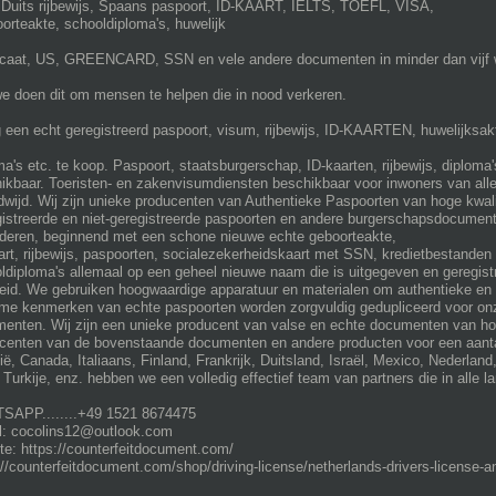
Duits rijbewijs, Spaans paspoort, ID-KAART, IELTS, TOEFL, VISA,
oorteakte, schooldiploma's, huwelijk
ficaat, US, GREENCARD, SSN en vele andere documenten in minder dan vijf
e doen dit om mensen te helpen die in nood verkeren.
 een echt geregistreerd paspoort, visum, rijbewijs, ID-KAARTEN, huwelijksak
ma's etc. te koop. Paspoort, staatsburgerschap, ID-kaarten, rijbewijs, diploma'
ikbaar. Toeristen- en zakenvisumdiensten beschikbaar voor inwoners van alle 5
dwijd. Wij zijn unieke producenten van Authentieke Paspoorten van hoge kwal
istreerde en niet-geregistreerde paspoorten en andere burgerschapsdocument
deren, beginnend met een schone nieuwe echte geboorteakte,
art, rijbewijs, paspoorten, socialezekerheidskaart met SSN, kredietbestanden 
ldiploma's allemaal op een geheel nieuwe naam die is uitgegeven en geregis
eid. We gebruiken hoogwaardige apparatuur en materialen om authentieke en 
me kenmerken van echte paspoorten worden zorgvuldig gedupliceerd voor onze
enten. Wij zijn een unieke producent van valse en echte documenten van hoge
centen van de bovenstaande documenten en andere producten voor een aantal 
lië, Canada, Italiaans, Finland, Frankrijk, Duitsland, Israël, Mexico, Nederland
ë, Turkije, enz. hebben we een volledig effectief team van partners die in alle 
APP........+49 1521 8674475
l: cocolins12@outlook.com
te: https://counterfeitdocument.com/
://counterfeitdocument.com/shop/driving-license/netherlands-drivers-license-an