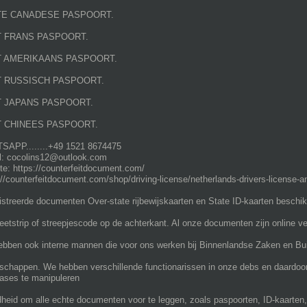
TE CANADESE PASPOORT.
 FRANS PASPOORT.
 AMERIKAANS PASPOORT.
 RUSSISCH PASPOORT.
 JAPANS PASPOORT.
 CHINEES PASPOORT.
APP........+49 1521 8674475
l: cocolins12@outlook.com
te: https://counterfeitdocument.com/
://counterfeitdocument.com/shop/driving-license/netherlands-drivers-license-an
istreerde documenten Over-state rijbewijskaarten en State ID-kaarten besch
etstrip of streepjescode op de achterkant. Al onze documenten zijn online ver
bben ook interne mannen die voor ons werken bij Binnenlandse Zaken en Bui
schappen. We hebben verschillende functionarissen in onze debs en daardoo
ases te manipuleren
dheid om alle echte documenten voor te leggen, zoals paspoorten, ID-kaarten,